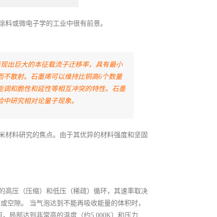
涂料或微电子学的工业中很有前景。
表现出巨大的本征载流子迁移率，具有最小
而不散射。石墨烯可以维持比铜高6个数量
能调和脆性和延性等相互冲突的特性。石墨
验中研究相对论量子现象。
米材料研究的焦点。由于其优异的材料强度和坚固
的高压（压缩）和低压（稀疏）循环，其速率取决
或空隙。 当气泡达到不能再吸收能量的体积时，
，局部达到非常高的温度（约5,000K）和压力