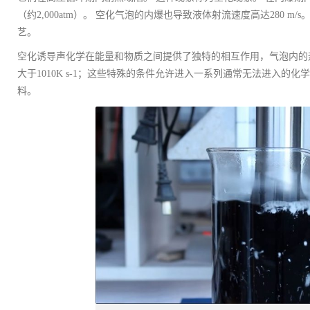
（约2,000atm）。 空化气泡的内爆也导致液体射流速度高达280 m/
艺。
空化诱导声化学在能量和物质之间提供了独特的相互作用，气泡内的热点为~
大于1010K s-1；这些特殊的条件允许进入一系列通常无法进入
料。