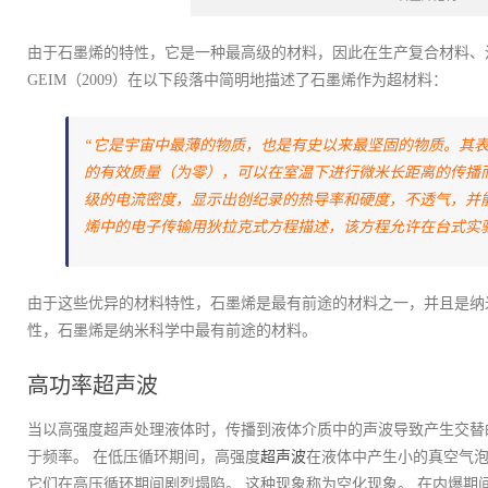
由于石墨烯的特性，它是一种最高级的材料，因此在生产复合材料、
GEIM（2009）在以下段落中简明地描述了石墨烯作为超材料：
“它是宇宙中最薄的物质，也是有史以来最坚固的物质。其
的有效质量（为零），可以在室温下进行微米长距离的传播
级的电流密度，显示出创纪录的热导率和硬度，不透气，并
烯中的电子传输用狄拉克式方程描述，该方程允许在台式实
由于这些优异的材料特性，石墨烯是最有前途的材料之一，并且是纳
性，石墨烯是纳米科学中最有前途的材料。
高功率超声波
当以高强度超声处理液体时，传播到液体介质中的声波导致产生交替
于频率。 在低压循环期间，高强度
超声波
在液体中产生小的真空气泡
它们在高压循环期间剧烈塌陷。 这种现象称为空化现象。 在内爆期间