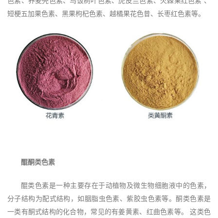
色素、养麦壳色素、乌饭树叶色素、虎皮兰色素、火棘果红色素 、
短梗五加果色素、黑果枸杞色素、越橘果花色昔、长枣红色素等。
醌酮类色素
醌类色素是一种主要存在于动植物及微生物细胞液中的色素，
分子结构为配式结构，如胭脂虫色素、紫胶虫色素等。酮类色素是
一类有酮式结构的化合物，常见的有姜黄素、红曲色素等。 这类色