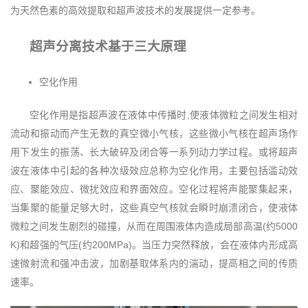
为天然色素的高效提取和超声波技术的发展提供一定参考。
超声分离技术基于三大原理
空化作用
空化作用是指超声波在液体中传播时,使液体微粒之间发生相对
流动和振动而产生无数的真空微小气核，这些微小气核在超声场作
用下发生的振荡、长大破碎及闭合等一系列动力学过程。或将超声
波在液体中引起的各种次级效应总称为空化作用，主要包括滥动效
应、聚能效应、微扰效应和界面效应。空化过程将声能聚集起来，
当集聚的能量足够大时，这些真空气核就会瞬时崩溃闭合，使液体
微粒之间发生剧烈的碰撞，从而在周围液体内造成局部高温(约5000
K)和超强的气压(约200MPa)。当压力突然释放，会在液体内形成高
速微射流和强冲击波，加剧基取体系内的湍动，提高相之间的传质
速率。