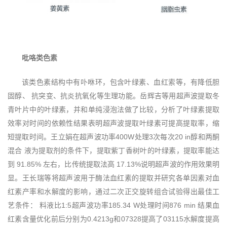
吡咯类色素
该类色素结构中有卟咻环，包含叶绿素、血红索等，有降低胆
固醇、 抗突变、抗炎抗氧化等生理功能。岳辉吉等用超声波提取冬
青叶片中的叶绿素，并和单纯浸泡法做了比较，分析了叶绿素提取
效率对时间的依赖性结果表明超声波提取叶绿素可提高提取率，缩
短提取时间。王立娟在超声波功率400W处理3次每次20 in醇和两酮
混合 液为提取剂的条件下，提取紫丁香树叶的叶绿素，提取率能达
到 91.85% 左右，比传统提取法高 17.13%说明超声波的作用效果明
显。王长瑞等将超声波用于酶法血红素的提取并研究各单因素对血
红素产率和水解度的影响，通过二次正交旋转组合试验得出最佳工
艺条件： 料液比1:5超声波功率185.34 W处理时间876 min 结果血
红素含量优化前后分别为0.4213g和07328提高了03115水解度提高