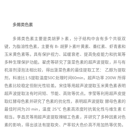
多烯类色素
多烯类色素主要是类胡萝卜素，分子结构中含有多个共驱双
键，为脂溶性色素，主要有 B- 胡萝卜素叶黄素、番红素、虾青素和
玉米黄色素等。具有保护视力、延缓衰老、提高免疫能力和抗氧等
多种生理保护功能。翟虎等研究了菠菜色素的超声波提取，并与有
机溶剂浸泡法相比较，得出菠菜色素的最佳提取工艺： 乙醇为提取
剂，料液比1:5提取温度50C处理时间60min，超声功率 200W 所得
色素比较稳定但耐光性较差。宋佳等用超声波提取玉米黄色素表明
超声波提取法有时间短、节能、高效等优点。李莹等利用超声皮提
取红酵母色素并研究了色素的抗化性，表明超声波提取 酵母色素的
最佳时间为20 min，温度 25℃ 色素高浓度时抗氧化性与维生素 E
相当。李昌灵等用超声波提取辣椒工色素，并研究了多种因素对色
素的影响，得出该法有提取央、产率较大色价高不用加热等优势。