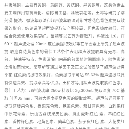
并呲嘴酮，主要有黄酮、黄酮醇、黄烷酮、异黄酮等。这类色素主
要生理作用有抗氧化、清除自由基、延缓哀老等。王琴等研究了溶
剂浸 提法、微波萃取法和超声波萃取法对紫甘薯花色背色素提取效
果的影响，结论说明超声波提取法产率较高，但色素纯度较低，可
结合微波使用效果更好。苗颖等以乙醇为提取剂，料液比 1:6，在
60下 超声波处理 20min 皮色素提取效好等在单因素上研究了超声波
提 取迎春花黄色素的最佳工艺条件表明超声波提取具有无毒、高
效、 快速等特点，色素清除自由基的效果随时间而减小，随色素浓
度增加而增大。常丽新等通过单因子及正交试验表明了超声波对月
季花 红色索的提取效果好，色素提取率可达 55.63% 超声波提取具
有快速高效、提取率高等优点。王和才等用超声波提取紫红色素，
最佳工艺为：超声波功率 250w 料液比 3g:300mL 提取温度 70C 基
取 时间35 min，可较大幅度提高色素的提取效率。 超声波还可用于
提取蓝靛果色系、板栗壳色素、觉菜色素、紫甘蓝色素、白刺果籽
中原花青素、乐山古荔枝果皮色素、爬山虎叶红色 素、串红红色
素、香樟籽色素、地黄色素、仙草色素、茄子皮红色 素、大花类红