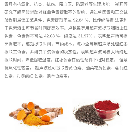
素具有抗氧化、抗炎、抗癌、降血压、防衰老等生理功能。 崔莉等
研究了超声波辅助对红曲色素提取率的影响，通过单因素和正交试
验得到最佳工艺条件，色素提取率达 92.84 %，比传统浸提 法更利
于色素溶出可节省时间提高效率。卢艳民等用超声波提取胭脂虫红
色素，色素得率可达 42.08 %，纯度达 31.97% ，表明超声场可提
高提取率，缩短提取时间，节约成本。陈小全等用超声场处理红枣
提取其色素，并研究了该色素的稳定性，表明超声波可极大地缩短
提取时间，降低提取温度，红枣色素在碱性条件下相对稳定， 但是
抗氧化性较差。 超声波还可提取姜黄色素、油菜花黄色素、茗荷红
色素、丹参酮红 色素、紫草色素等。