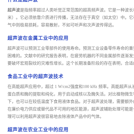
超声波
是指频率超过人类听觉正常范围的超高频声波。它是一种波长
米）。它必须依靠介质进行传播，无法存在于真空（如太空）中。它
气中则极易损耗，容易散射，不如可听声和次声波传得远。
超声波在金属工业中的应用
超声波可以预测工业零部件的使用寿命。预测工业设备零件寿命的重
困难的。文献中的研究报告表明，在疲劳机器的不同金属部件逐渐发
要破坏宏观裂纹的灾难性增长。这个长期准备阶段的存在表明，合适
食品工业中的超声波技术
在高能超声应用中，超过 1 W/cm2强度和100 kHz 频率。高能
蛋白质和酶的提取和纯化，用于启动成核以及酶失活。对比植物微生
下，也可以在较低温度下食用液体食品。对于超声波处理，需要额外
在廉价电力供应或替代品不可用的地区能源，超声波辅助处理可能是
理可以利用超声波很容易地去除液体产品中的气体。
超声波在农业工业中的应用