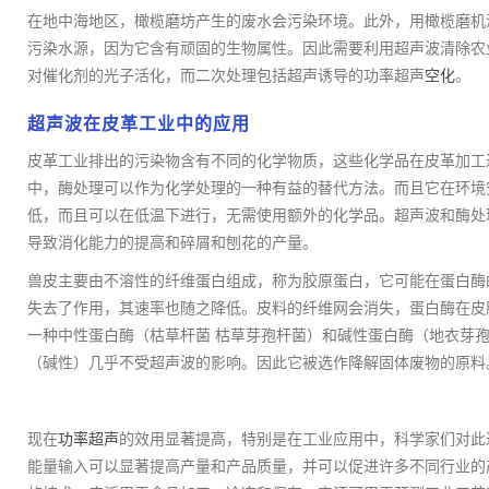
在地中海地区，橄榄磨坊产生的废水会污染环境。此外，用橄榄磨机
污染水源，因为它含有顽固的生物属性。因此需要利用超声波清除农
对催化剂的光子活化，而二次处理包括超声诱导的功率超声
空化
。
超声波在皮革工业中的应用
皮革工业排出的污染物含有不同的化学物质，这些化学品在皮革加工
中，酶处理可以作为化学处理的一种有益的替代方法。而且它在环境
低，而且可以在低温下进行，无需使用额外的化学品。超声波和酶处
导致消化能力的提高和碎屑和刨花的产量。
兽皮主要由不溶性的纤维蛋白组成，称为胶原蛋白，它可能在蛋白酶
失去了作用，其速率也随之降低。皮料的纤维网会消失，蛋白酶在皮
一种中性蛋白酶（枯草杆菌 枯草芽孢杆菌）和碱性蛋白酶（地衣芽
（碱性）几乎不受超声波的影响。因此它被选作降解固体废物的原料
现在
功率超声
的效用显著提高，特别是在工业应用中，科学家们对此
能量输入可以显著提高产量和产品质量，并可以促进许多不同行业的