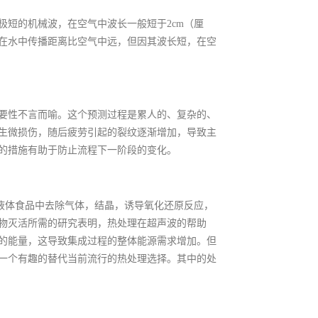
极短的机械波，在空气中波长一般短于2cm（厘
在水中传播距离比空气中远，但因其波长短，在空
要性不言而喻。这个预测过程是累人的、复杂的、
生微损伤，随后疲劳引起的裂纹逐渐增加，导致主
的措施有助于防止流程下一阶段的变化。
超声从液体食品中去除气体，结晶，诱导氧化还原反应，
物灭活所需的研究表明，热处理在超声波的帮助
的能量，这导致集成过程的整体能源需求增加。但
一个有趣的替代当前流行的热处理选择。其中的处